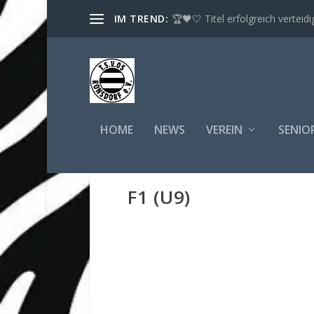
IM TREND:
🏆🖤🤍 Titel erfolgreich verteidig
HOME
NEWS
VEREIN
SENIO
F1 (U9)