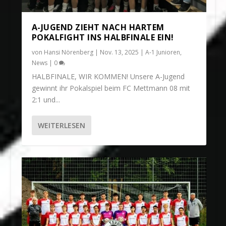
A-JUGEND ZIEHT NACH HARTEM
POKALFIGHT INS HALBFINALE EIN!
von
Hansi Nörenberg
|
Nov. 13, 2025
|
A-1 Junioren
,
News
|
0
HALBFINALE, WIR KOMMEN! Unsere A-Jugend
gewinnt ihr Pokalspiel beim FC Mettmann 08 mit
2:1 und...
WEITERLESEN