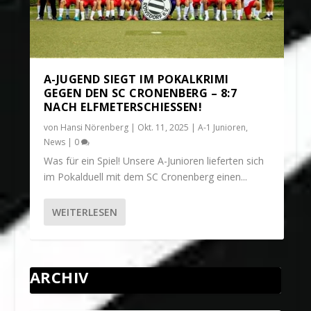
A-JUGEND SIEGT IM POKALKRIMI
GEGEN DEN SC CRONENBERG – 8:7
NACH ELFMETERSCHIESSEN!
von
Hansi Nörenberg
|
Okt. 11, 2025
|
A-1 Junioren
,
News
|
0
Was für ein Spiel! Unsere A-Junioren lieferten sich
im Pokalduell mit dem SC Cronenberg einen...
WEITERLESEN
ARCHIV