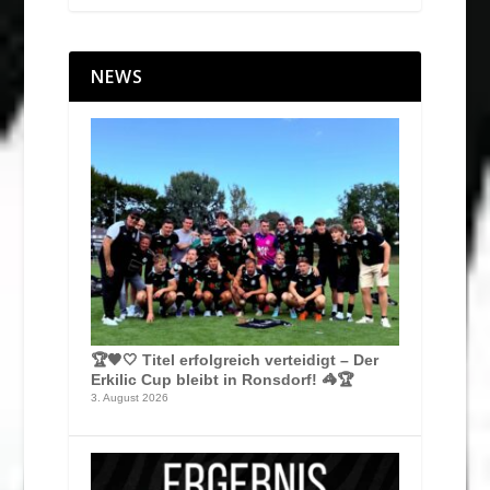
NEWS
🏆🖤🤍 Titel erfolgreich verteidigt – Der
Erkilic Cup bleibt in Ronsdorf! 🦓🏆
3. August 2026