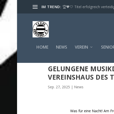
IM TREND:
🏆🖤🤍 Titel erfolgreich verteidig
HOME
NEWS
VEREIN
SENIO
GELUNGENE MUSIKD
VEREINSHAUS DES 
Sep. 27, 2025
|
News
Was für eine Nacht! Am Fr