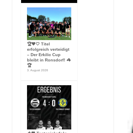
🏆🖤🤍 Titel
erfolgreich verteidigt
– Der Erkilic Cup
bleibt in Ronsdorf! 🦓
🏆
3. August 2026