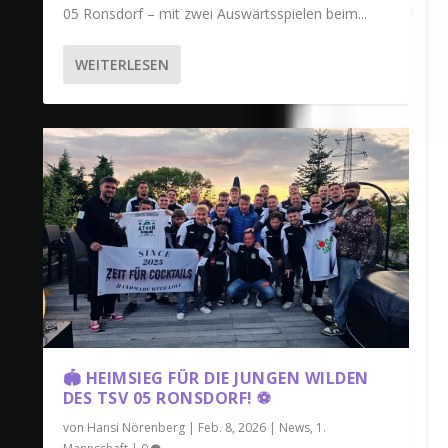
05 Ronsdorf – mit zwei Auswärtsspielen beim...
WEITERLESEN
🏟️ HEIMSIEG FÜR DIE JUNGEN WILDEN
DES TSV 05 RONSDORF! ⚽
von
Hansi Nörenberg
|
Feb. 8, 2026
|
News
,
1.