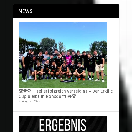
NEWS
🏆🖤🤍 Titel erfolgreich verteidigt – Der Erkilic
Cup bleibt in Ronsdorf! 🦓🏆
3. August 2026