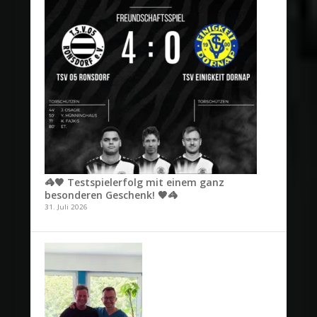
🦓🖤 Testspielerfolg mit einem ganz
besonderen Geschenk! 🖤🦓
31. Juli 2026