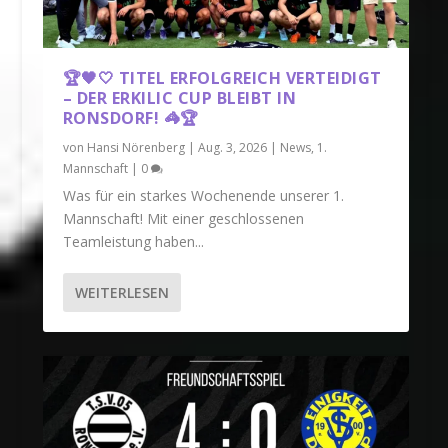
🏆🖤🤍 TITEL ERFOLGREICH VERTEIDIGT
– DER ERKILIC CUP BLEIBT IN
RONSDORF! 🦓🏆
von
Hansi Nörenberg
|
Aug. 3, 2026
|
News
,
1.
Mannschaft
|
0
Was für ein starkes Wochenende unserer 1.
Mannschaft! Mit einer geschlossenen
Teamleistung haben...
WEITERLESEN