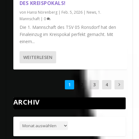
DES KREISPOKALS!
von
Hansi Nörenberg
|
Feb. 5, 2026
|
News
,
1.
Mannschaft
|
0
Die 1. Mannschaft des TSV 05 Ronsdorf hat den
Finaleinzug im Kreispokal perfekt gemacht. Mit
einem...
WEITERLESEN
1
2
3
4
ARCHIV