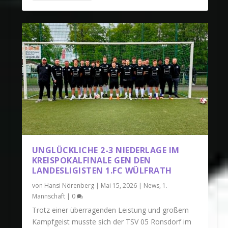
UNGLÜCKLICHE 2-3 NIEDERLAGE IM
KREISPOKALFINALE GEN DEN
LANDESLIGISTEN 1.FC WÜLFRATH
von
Hansi Nörenberg
|
Mai 15, 2026
|
News
,
1.
Mannschaft
|
0
Trotz einer überragenden Leistung und großem
Kampfgeist musste sich der TSV 05 Ronsdorf im