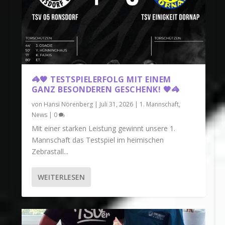
🦓🖤 TESTSPIELERFOLG MIT EINEM
GANZ BESONDEREN GESCHENK! 🖤🦓
von
Hansi Nörenberg
|
Juli 31, 2026
|
1. Mannschaft
,
News
|
0
Mit einer starken Leistung gewinnt unsere 1.
Mannschaft das Testspiel im heimischen
Zebrastall...
WEITERLESEN