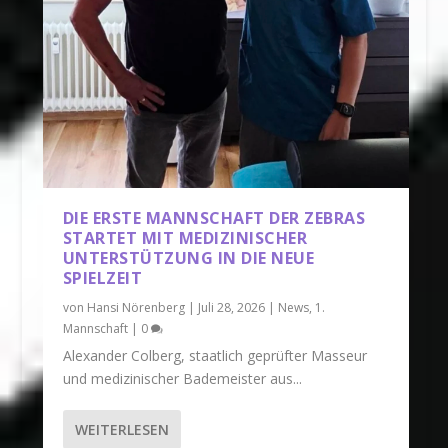
DIE ERSTE MANNSCHAFT DER ZEBRAS
STARTET MIT MEDIZINISCHER
UNTERSTÜTZUNG IN DIE NEUE
SPIELZEIT
von
Hansi Nörenberg
|
Juli 28, 2026
|
News
,
1.
Mannschaft
|
0
Alexander Colberg, staatlich geprüfter Masseur
und medizinischer Bademeister aus...
WEITERLESEN