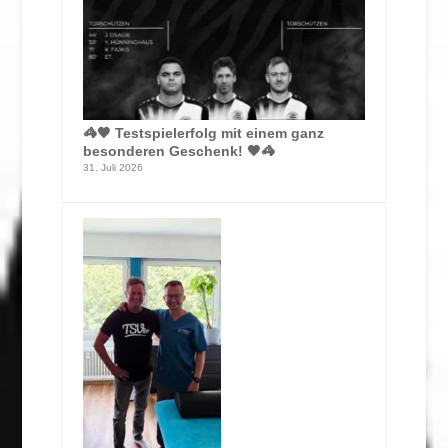
🦓🖤 Testspielerfolg mit einem ganz
besonderen Geschenk! 🖤🦓
31. Juli 2026