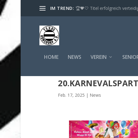
IM TREND:
🏆🖤🤍 Titel erfolgreich verteidig
HOME
NEWS
VEREIN
SENIO
20.KARNEVALSPART
Feb. 17, 2025
|
News