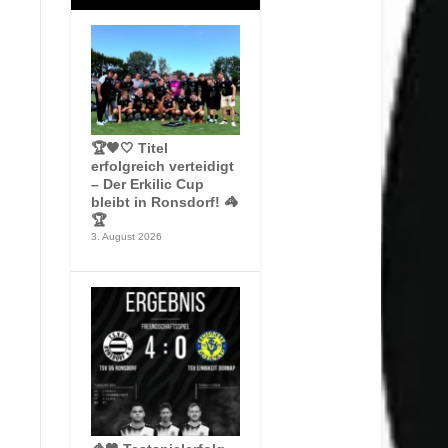
🏆🖤🤍 Titel
erfolgreich verteidigt
– Der Erkilic Cup
bleibt in Ronsdorf! 🦓
🏆
3. August 2026